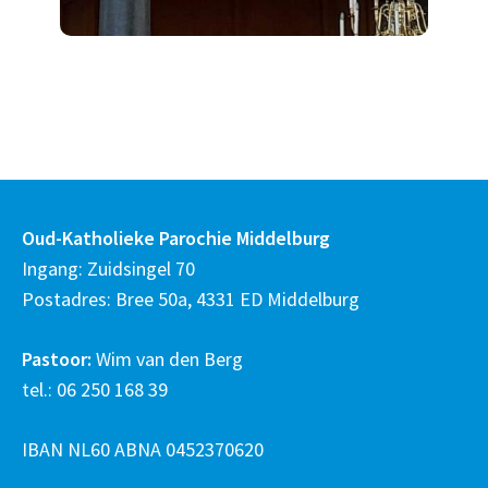
Oud-Katholieke Parochie Middelburg
Ingang: Zuidsingel 70
Postadres: Bree 50a, 4331 ED Middelburg
Pastoor:
Wim van den Berg
tel.: 06 250 168 39
IBAN NL60 ABNA 0452370620